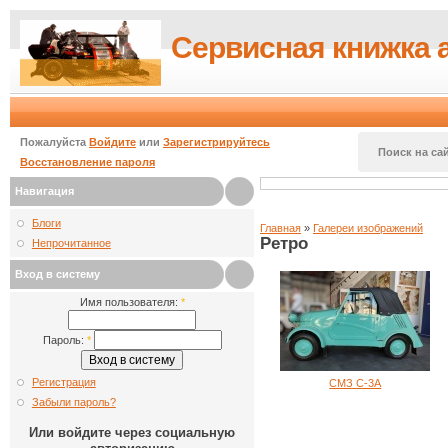
Сервисная книжка 
Пожалуйста
Войдите
или
Зарегистрируйтесь
Поиск на сай
Восстановление пароля
Навигация
Блоги
Главная
»
Галереи изображений
Ретро
Непрочитанное
Вход в систему
Имя пользователя:
*
Пароль:
*
Регистрация
СМЗ С-3А
Забыли пароль?
Или войдите через социальную