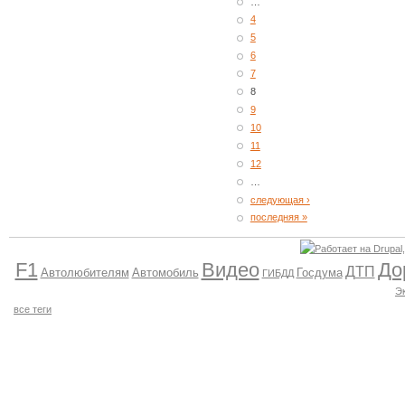
…
4
5
6
7
8
9
10
11
12
…
следующая ›
последняя »
F1
Видео
До
ДТП
Автолюбителям
Автомобиль
Госдума
ГИБДД
Э
все теги