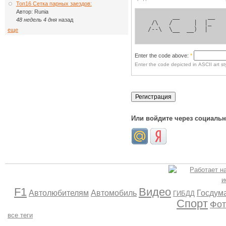
Топ16 Сетка парных заездов:
Автор:
Runia
        __        __ 
48 недель 4 дня
назад
  /\   /      |  |_  
 /--\  \__  __)  |   
еще
Enter the code above:
*
Enter the code depicted in ASCII art sty
Или войдите через социаль
F1
Видео
Автолюбителям
Автомобиль
Госдум
ГИБДД
Спорт
Фот
все теги