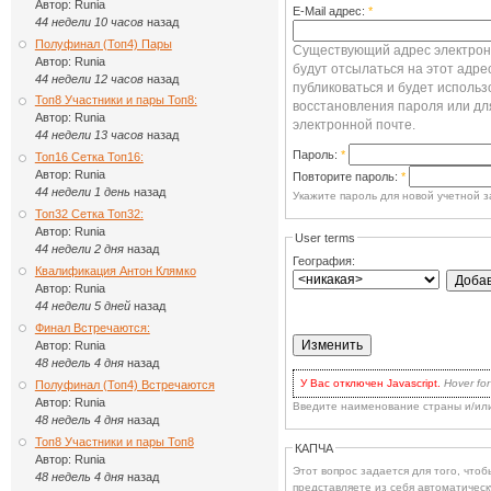
Автор:
Runia
E-Mail адрес:
*
44 недели 10 часов
назад
Полуфинал (Топ4) Пары
Существующий адрес электронн
Автор:
Runia
будут отсылаться на этот адре
44 недели 12 часов
назад
публиковаться и будет использ
Топ8 Участники и пары Топ8:
восстановления пароля или дл
Автор:
Runia
электронной почте.
44 недели 13 часов
назад
Пароль:
*
Топ16 Сетка Топ16:
Автор:
Runia
Повторите пароль:
*
44 недели 1 день
назад
Укажите пароль для новой учетной з
Топ32 Сетка Топ32:
Автор:
Runia
User terms
44 недели 2 дня
назад
География:
Квалификация Антон Клямко
Автор:
Runia
44 недели 5 дней
назад
Финал Встречаются:
Автор:
Runia
48 недель 4 дня
назад
У Вас отключен Javascript.
Hover for
Полуфинал (Топ4) Встречаются
для волнения: вы по-прежнему може
Автор:
Runia
Введите наименование страны и/ил
есть два варианта:
48 недель 4 дня
назад
включить Javascript
в браузере 
наиболее продвинутых.
Топ8 Участники и пары Топ8
КАПЧА
Кликать на кнопке
Update
каждый
Автор:
Runia
выбора, or when you've checked 
Этот вопрос задается для того, чтобы выясн
dropbox you'd like to remove.
48 недель 4 дня
назад
представляете из себя автоматическ