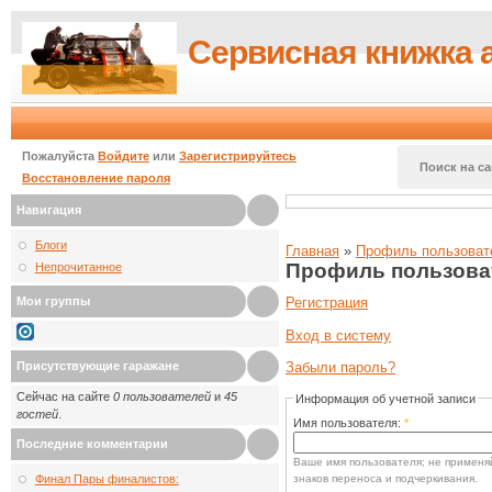
Сервисная книжка 
Пожалуйста
Войдите
или
Зарегистрируйтесь
Поиск на са
Восстановление пароля
Навигация
Блоги
Главная
»
Профиль пользоват
Профиль пользова
Непрочитанное
Мои группы
Регистрация
Вход в систему
Присутствующие гаражане
Забыли пароль?
Сейчас на сайте
0 пользователей
и
45
Информация об учетной записи
гостей
.
Имя пользователя:
*
Последние комментарии
Ваше имя пользователя; не применяй
знаков переноса и подчеркивания.
Финал Пары финалистов: