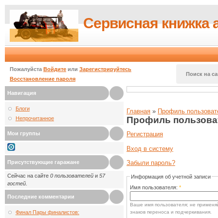
Сервисная книжка 
Пожалуйста
Войдите
или
Зарегистрируйтесь
Поиск на са
Восстановление пароля
Навигация
Блоги
Главная
»
Профиль пользоват
Профиль пользова
Непрочитанное
Мои группы
Регистрация
Вход в систему
Присутствующие гаражане
Забыли пароль?
Сейчас на сайте
0 пользователей
и
57
Информация об учетной записи
гостей
.
Имя пользователя:
*
Последние комментарии
Ваше имя пользователя; не применяй
знаков переноса и подчеркивания.
Финал Пары финалистов: