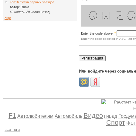
Топ16 Сетка парных заездов:
Автор:
Runia
  __          __    __ 
49 недель 20 часов
назад
 /  \  |  |    _)  /  \
 \_\/  |/\|   /__  \_\/
еще
Enter the code above:
*
Enter the code depicted in ASCII art sty
Или войдите через социаль
F1
Видео
Автолюбителям
Автомобиль
Госдум
ГИБДД
Спорт
Фот
все теги