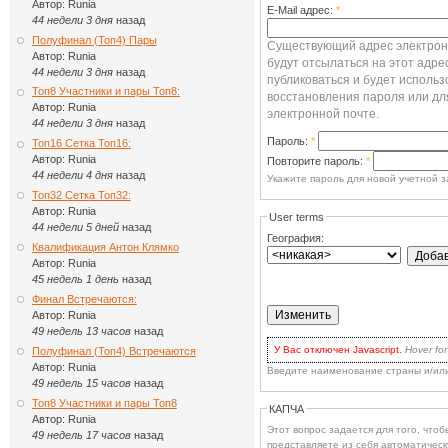
Автор:
Runia
E-Mail адрес:
*
44 недели 3 дня
назад
Полуфинал (Топ4) Пары
Существующий адрес электронн
Автор:
Runia
будут отсылаться на этот адре
44 недели 3 дня
назад
публиковаться и будет использ
Топ8 Участники и пары Топ8:
восстановления пароля или дл
Автор:
Runia
электронной почте.
44 недели 3 дня
назад
Пароль:
*
Топ16 Сетка Топ16:
Автор:
Runia
Повторите пароль:
*
44 недели 4 дня
назад
Укажите пароль для новой учетной з
Топ32 Сетка Топ32:
Автор:
Runia
User terms
44 недели 5 дней
назад
География:
Квалификация Антон Клямко
Автор:
Runia
45 недель 1 день
назад
Финал Встречаются:
Автор:
Runia
49 недель 13 часов
назад
У Вас отключен Javascript.
Hover for
Полуфинал (Топ4) Встречаются
для волнения: вы по-прежнему може
Автор:
Runia
Введите наименование страны и/ил
есть два варианта:
49 недель 15 часов
назад
включить Javascript
в браузере 
наиболее продвинутых.
Топ8 Участники и пары Топ8
КАПЧА
Кликать на кнопке
Update
каждый
Автор:
Runia
выбора, or when you've checked 
Этот вопрос задается для того, чтобы выясн
dropbox you'd like to remove.
49 недель 17 часов
назад
представляете из себя автоматическ