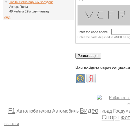
Топ16 Сетка парных заездов:
Автор:
Runia
        __   __   __  
49 недель 19 минут
назад
 \  /  /    |_   |__) 
  \/   \__  |    | \  
еще
Enter the code above:
*
Enter the code depicted in ASCII art sty
Или войдите через социаль
F1
Видео
Автолюбителям
Автомобиль
Госдум
ГИБДД
Спорт
Фот
все теги