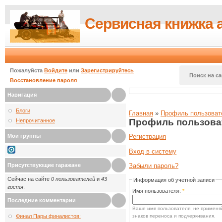
Сервисная книжка 
Пожалуйста
Войдите
или
Зарегистрируйтесь
Поиск на са
Восстановление пароля
Навигация
Блоги
Главная
»
Профиль пользоват
Профиль пользова
Непрочитанное
Мои группы
Регистрация
Вход в систему
Присутствующие гаражане
Забыли пароль?
Сейчас на сайте
0 пользователей
и
43
Информация об учетной записи
гостя
.
Имя пользователя:
*
Последние комментарии
Ваше имя пользователя; не применяй
знаков переноса и подчеркивания.
Финал Пары финалистов: