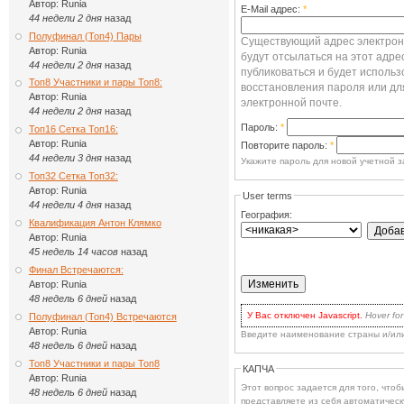
Автор:
Runia
E-Mail адрес:
*
44 недели 2 дня
назад
Полуфинал (Топ4) Пары
Существующий адрес электронн
Автор:
Runia
будут отсылаться на этот адре
44 недели 2 дня
назад
публиковаться и будет использ
Топ8 Участники и пары Топ8:
восстановления пароля или дл
Автор:
Runia
электронной почте.
44 недели 2 дня
назад
Пароль:
*
Топ16 Сетка Топ16:
Автор:
Runia
Повторите пароль:
*
44 недели 3 дня
назад
Укажите пароль для новой учетной з
Топ32 Сетка Топ32:
Автор:
Runia
User terms
44 недели 4 дня
назад
География:
Квалификация Антон Клямко
Автор:
Runia
45 недель 14 часов
назад
Финал Встречаются:
Автор:
Runia
48 недель 6 дней
назад
У Вас отключен Javascript.
Hover for
Полуфинал (Топ4) Встречаются
для волнения: вы по-прежнему може
Автор:
Runia
Введите наименование страны и/ил
есть два варианта:
48 недель 6 дней
назад
включить Javascript
в браузере 
наиболее продвинутых.
Топ8 Участники и пары Топ8
КАПЧА
Кликать на кнопке
Update
каждый
Автор:
Runia
выбора, or when you've checked 
Этот вопрос задается для того, чтобы выясн
dropbox you'd like to remove.
48 недель 6 дней
назад
представляете из себя автоматическ