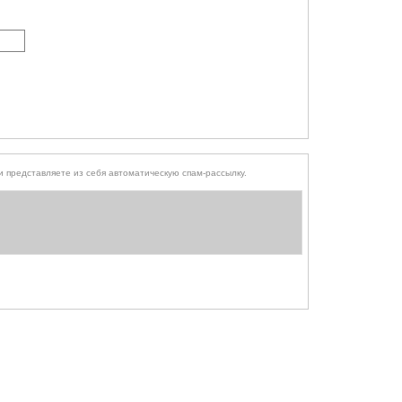
того, чтобы выяснить, являетесь ли Вы человеком или представляете из себя автоматическую спам-рассылку.