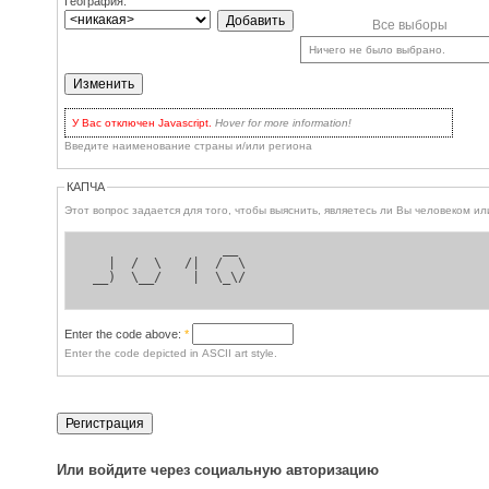
География:
Все выборы
Ничего не было выбрано.
У Вас отключен Javascript.
Hover for more information!
Но нет поводов
для волнения: вы по-прежнему можете пользоваться сайтом! У Вас
Введите наименование страны и/или региона
есть два варианта:
включить Javascript
в браузере и обновить страницу, для
наиболее продвинутых.
КАПЧА
Кликать на кнопке
Update
каждый раз для обновления списков
выбора, or when you've checked some checkboxes for entries in the
Этот вопрос задается для 
dropbox you'd like to remove.
                  __  
   |  /  \   /|  /  \ 
 __)  \__/    |  \_\/ 
Enter the code above:
*
Enter the code depicted in ASCII art style.
Или войдите через социальную авторизацию