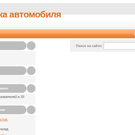
ка автомобиля
Поиск на сайте:
ажане
ьзователей
и
33
рии
стов:
назад
Пары