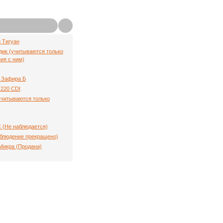
й Тигуан
ик (учитываются только
ия с ним)
 Зафира Б
220 CDI
(учитываются только
C (Не наблюдается)
аблюдение прекращено)
Микра (Продана)