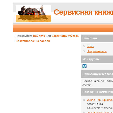
Сервисная книж
Пожалуйста
Войдите
или
Зарегистрируйтесь
Навигация
Восстановление пароля
Блоги
Непрочитанное
Мои группы
Присутствующие гар
Сейчас на сайте
0 пол
гостя
.
Последние коммента
Финал Пары финали
Автор:
Runia
44 недели 16 часов
Полуфинал (Топ4) 