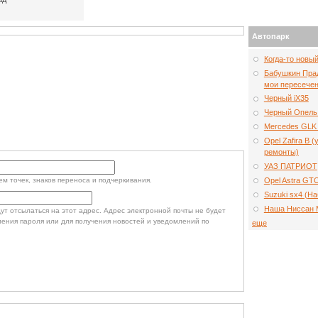
Автопарк
Когда-то новы
Бабушкин Прад
мои пересечен
Черный iX35
Черный Опель
Mercedes GLK 
Opel Zafira B 
ремонты)
УАЗ ПАТРИОТ
Opel Astra GT
м точек, знаков переноса и подчеркивания.
Suzuki sx4 (Н
Наша Ниссан 
т отсылаться на этот адрес. Адрес электронной почты не будет
ления пароля или для получения новостей и уведомлений по
еще