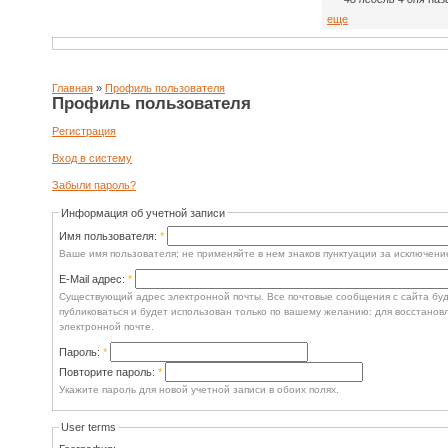
еще
Главная
»
Профиль пользователя
Профиль пользователя
Регистрация
Вход в систему
Забыли пароль?
Информация об учетной записи
Имя пользователя:
*
Ваше имя пользователя; не применяйте в нем знаков пунктуации за исключение
E-Mail адрес:
*
Существующий адрес электронной почты. Все почтовые сообщения с сайта буду
публиковаться и будет использован только по вашему желанию: для восстанов
электронной почте.
Пароль:
*
Повторите пароль:
*
Укажите пароль для новой учетной записи в обоих полях.
User terms