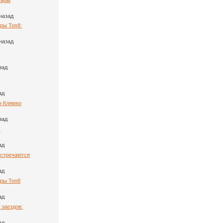
назад
ры Топ8:
назад
зад
ад
н Клямко
зад
:
ад
Встречаются
ад
ары Топ8
ад
 заездов:
ад