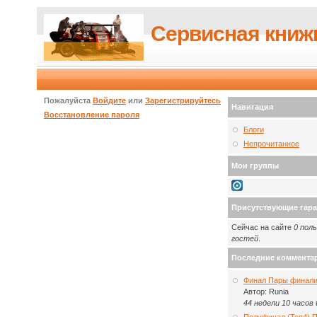
Сервисная книж
Пожалуйста
Войдите
или
Зарегистрируйтесь
Навигация
Восстановление пароля
Блоги
Непрочитанное
Мои группы
Присутствующие гар
Сейчас на сайте
0 пол
гостей
.
Последние коммента
Финал Пары финали
Автор:
Runia
44 недели 10 часов
Полуфинал (Топ4) 