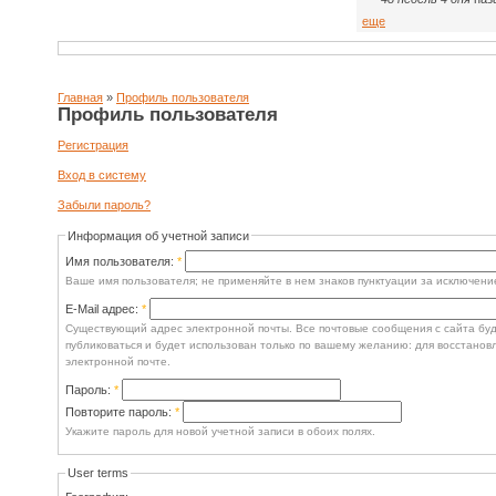
еще
Главная
»
Профиль пользователя
Профиль пользователя
Регистрация
Вход в систему
Забыли пароль?
Информация об учетной записи
Имя пользователя:
*
Ваше имя пользователя; не применяйте в нем знаков пунктуации за исключение
E-Mail адрес:
*
Существующий адрес электронной почты. Все почтовые сообщения с сайта буду
публиковаться и будет использован только по вашему желанию: для восстанов
электронной почте.
Пароль:
*
Повторите пароль:
*
Укажите пароль для новой учетной записи в обоих полях.
User terms