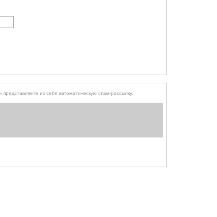
того, чтобы выяснить, являетесь ли Вы человеком или представляете из себя автоматическую спам-рассылку.