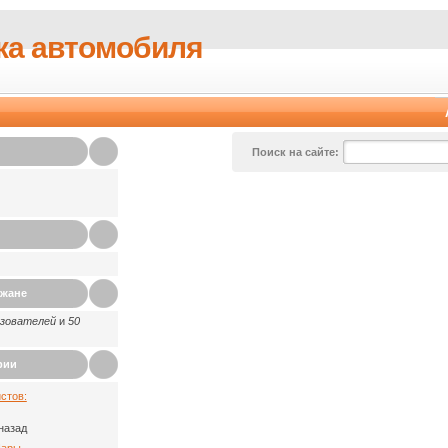
ка автомобиля
Поиск на сайте:
ажане
ьзователей
и
50
рии
стов:
назад
Пары