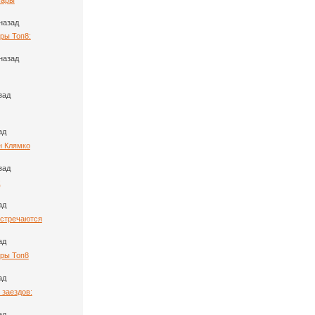
назад
ры Топ8:
назад
зад
ад
н Клямко
зад
:
ад
Встречаются
ад
ары Топ8
ад
 заездов:
ад