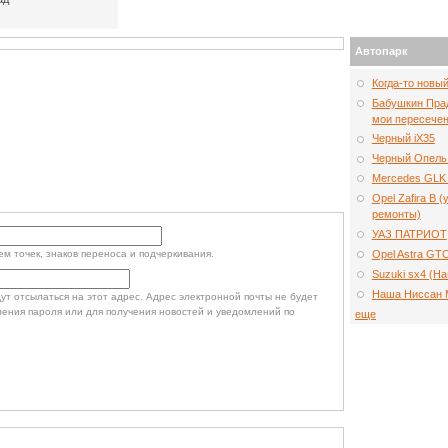
Автопарк
Когда-то новы
Бабушкин Прад
мои пересечен
Черный iX35
Черный Опель
Mercedes GLK 
Opel Zafira B 
ремонты)
УАЗ ПАТРИОТ
Opel Astra GT
м точек, знаков переноса и подчеркивания.
Suzuki sx4 (Н
Наша Ниссан 
т отсылаться на этот адрес. Адрес электронной почты не будет
ления пароля или для получения новостей и уведомлений по
еще