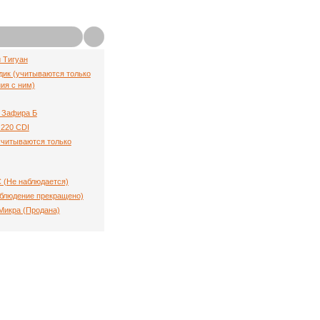
й Тигуан
ик (учитываются только
ия с ним)
 Зафира Б
220 CDI
(учитываются только
C (Не наблюдается)
аблюдение прекращено)
Микра (Продана)