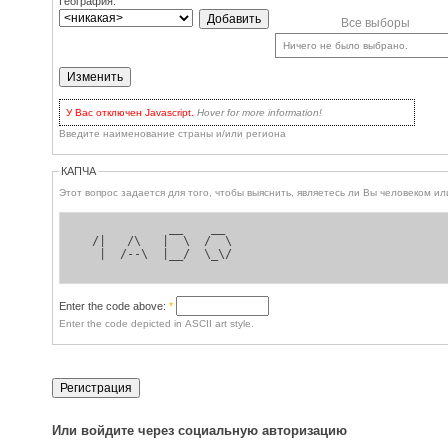
География:
Все выборы
Ничего не было выбрано.
У Вас отключен Javascript.
Hover for more information!
Но нет поводов
для волнения: вы по-прежнему можете пользоваться сайтом! У Вас
Введите наименование страны и/или региона
есть два варианта:
включить Javascript
в браузере и обновить страницу, для
наиболее продвинутых.
КАПЧА
Кликать на кнопке
Update
каждый раз для обновления списков
выбора, or when you've checked some checkboxes for entries in the
Этот вопрос задается для 
dropbox you'd like to remove.
             __    __  
  /|   /\   |  \  /  \ 
   |  /--\  |__/  \_\/ 
Enter the code above:
*
Enter the code depicted in ASCII art style.
Или войдите через социальную авторизацию