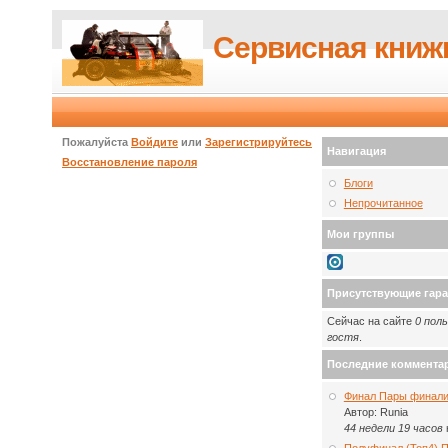
Сервисная книж
Пожалуйста
Войдите
или
Зарегистрируйтесь
Навигация
Восстановление пароля
Блоги
Непрочитанное
Мои группы
Присутствующие гар
Сейчас на сайте
0 пол
гостя
.
Последние коммента
Финал Пары финали
Автор:
Runia
44 недели 19 часов
Полуфинал (Топ4) 