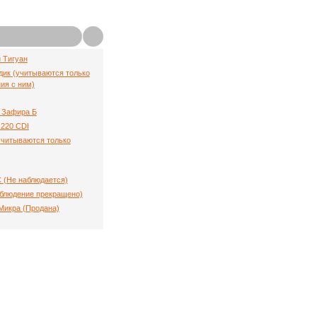
й Тигуан
ик (учитываются только
ия с ним)
 Зафира Б
220 CDI
(учитываются только
C (Не наблюдается)
аблюдение прекращено)
Микра (Продана)