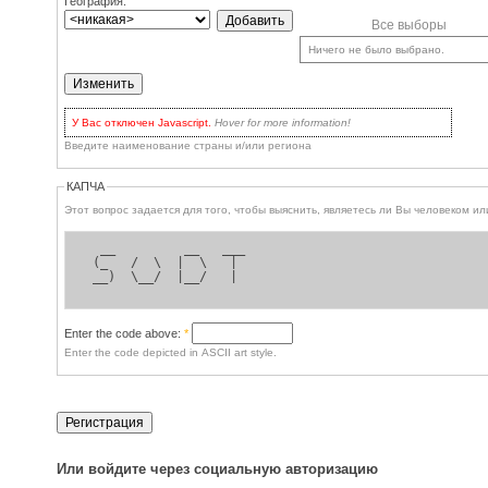
География:
Все выборы
Ничего не было выбрано.
У Вас отключен Javascript.
Hover for more information!
Но нет поводов
для волнения: вы по-прежнему можете пользоваться сайтом! У Вас
Введите наименование страны и/или региона
есть два варианта:
включить Javascript
в браузере и обновить страницу, для
наиболее продвинутых.
КАПЧА
Кликать на кнопке
Update
каждый раз для обновления списков
выбора, or when you've checked some checkboxes for entries in the
Этот вопрос задается для 
dropbox you'd like to remove.
  __         __   ___ 
 (_   /  \  |  \   |  
 __)  \__/  |__/   |  
Enter the code above:
*
Enter the code depicted in ASCII art style.
Или войдите через социальную авторизацию