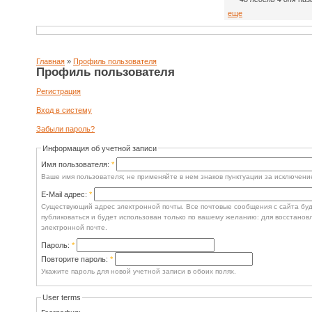
еще
Главная
»
Профиль пользователя
Профиль пользователя
Регистрация
Вход в систему
Забыли пароль?
Информация об учетной записи
Имя пользователя:
*
Ваше имя пользователя; не применяйте в нем знаков пунктуации за исключение
E-Mail адрес:
*
Существующий адрес электронной почты. Все почтовые сообщения с сайта буду
публиковаться и будет использован только по вашему желанию: для восстанов
электронной почте.
Пароль:
*
Повторите пароль:
*
Укажите пароль для новой учетной записи в обоих полях.
User terms