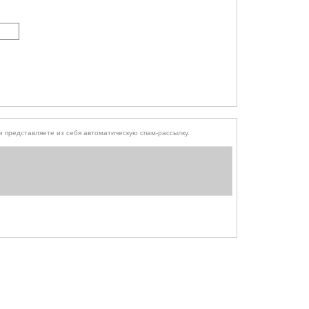
того, чтобы выяснить, являетесь ли Вы человеком или представляете из себя автоматическую спам-рассылку.