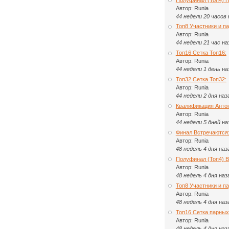
Автор:
Runia
44 недели 20 часов
Топ8 Участники и па
Автор:
Runia
44 недели 21 час
на
Топ16 Сетка Топ16:
Автор:
Runia
44 недели 1 день
на
Топ32 Сетка Топ32:
Автор:
Runia
44 недели 2 дня
наз
Квалификация Анто
Автор:
Runia
44 недели 5 дней
на
Финал Встречаются
Автор:
Runia
48 недель 4 дня
наз
Полуфинал (Топ4) 
Автор:
Runia
48 недель 4 дня
наз
Топ8 Участники и п
Автор:
Runia
48 недель 4 дня
наз
Топ16 Сетка парных
Автор:
Runia
48 недель 4 дня
наз