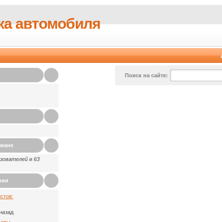
ка автомобиля
Поиск на сайте:
ажане
ьзователей
и
63
рии
стов:
назад
Пары