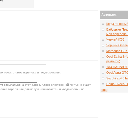
Автопарк
Когда-то новы
Бабушкин Прад
мои пересечен
Черный iX35
Черный Опель
Mercedes GLK 
Opel Zafira B 
ремонты)
УАЗ ПАТРИОТ
Opel Astra GT
м точек, знаков переноса и подчеркивания.
Suzuki sx4 (Н
Наша Ниссан 
т отсылаться на этот адрес. Адрес электронной почты не будет
ления пароля или для получения новостей и уведомлений по
еще