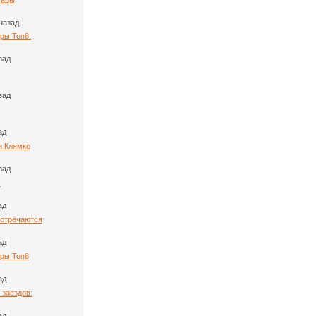
назад
ры Топ8:
зад
зад
ад
н Клямко
зад
:
ад
Встречаются
ад
ары Топ8
ад
 заездов:
ад