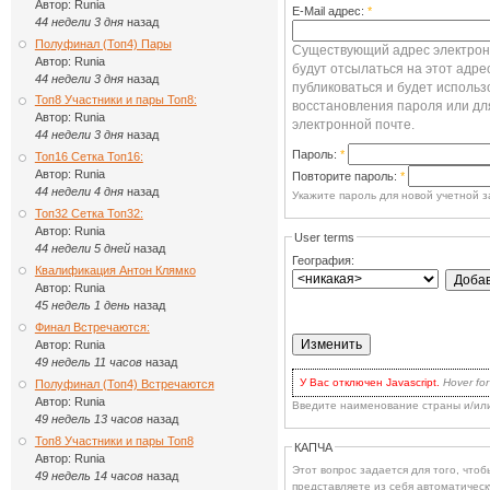
Автор:
Runia
E-Mail адрес:
*
44 недели 3 дня
назад
Полуфинал (Топ4) Пары
Существующий адрес электронн
Автор:
Runia
будут отсылаться на этот адре
44 недели 3 дня
назад
публиковаться и будет использ
Топ8 Участники и пары Топ8:
восстановления пароля или дл
Автор:
Runia
электронной почте.
44 недели 3 дня
назад
Пароль:
*
Топ16 Сетка Топ16:
Автор:
Runia
Повторите пароль:
*
44 недели 4 дня
назад
Укажите пароль для новой учетной з
Топ32 Сетка Топ32:
Автор:
Runia
User terms
44 недели 5 дней
назад
География:
Квалификация Антон Клямко
Автор:
Runia
45 недель 1 день
назад
Финал Встречаются:
Автор:
Runia
49 недель 11 часов
назад
У Вас отключен Javascript.
Hover for
Полуфинал (Топ4) Встречаются
для волнения: вы по-прежнему може
Автор:
Runia
Введите наименование страны и/ил
есть два варианта:
49 недель 13 часов
назад
включить Javascript
в браузере 
наиболее продвинутых.
Топ8 Участники и пары Топ8
КАПЧА
Кликать на кнопке
Update
каждый
Автор:
Runia
выбора, or when you've checked 
Этот вопрос задается для того, чтобы выясн
dropbox you'd like to remove.
49 недель 14 часов
назад
представляете из себя автоматическ