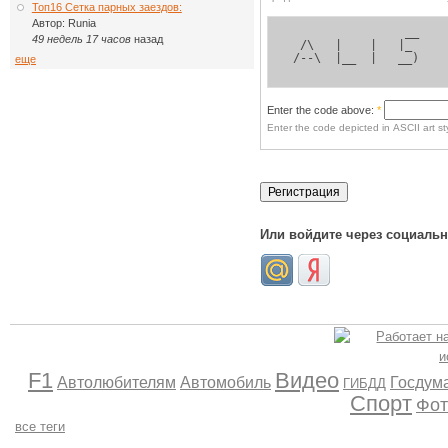
Топ16 Сетка парных заездов:
Автор:
Runia
                 __ 
49 недель 17 часов
назад
  /\   |    |   |_  
 /--\  |__  |   __) 
еще
Enter the code above:
*
Enter the code depicted in ASCII art sty
Или войдите через социаль
F1
Видео
Автолюбителям
Автомобиль
Госдум
ГИБДД
Спорт
Фот
все теги