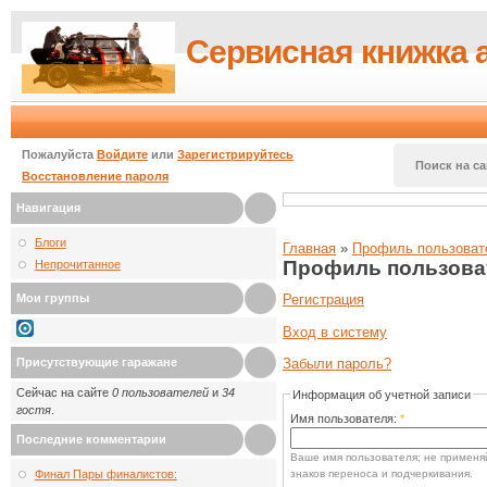
Сервисная книжка 
Пожалуйста
Войдите
или
Зарегистрируйтесь
Поиск на са
Восстановление пароля
Навигация
Блоги
Главная
»
Профиль пользоват
Профиль пользова
Непрочитанное
Мои группы
Регистрация
Вход в систему
Присутствующие гаражане
Забыли пароль?
Сейчас на сайте
0 пользователей
и
34
Информация об учетной записи
гостя
.
Имя пользователя:
*
Последние комментарии
Ваше имя пользователя; не применяй
знаков переноса и подчеркивания.
Финал Пары финалистов: