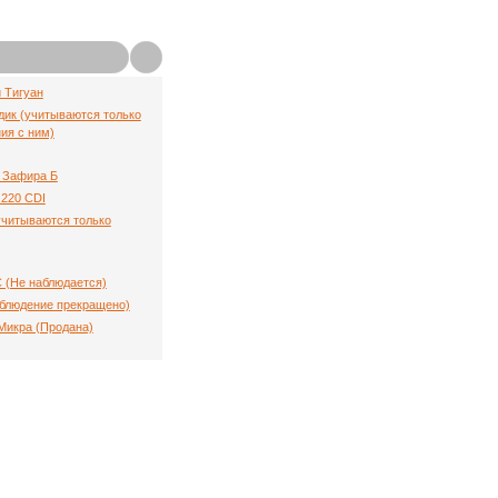
й Тигуан
ик (учитываются только
ия с ним)
 Зафира Б
220 CDI
(учитываются только
C (Не наблюдается)
аблюдение прекращено)
Микра (Продана)