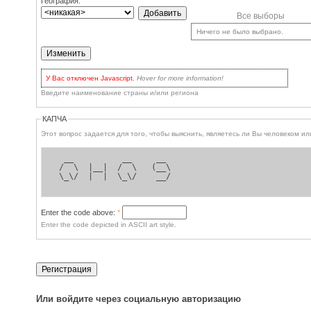
География:
Все выборы
Ничего не было выбрано.
У Вас отключен Javascript.
Hover for more information!
Но нет поводов
для волнения: вы по-прежнему можете пользоваться сайтом! У Вас
Введите наименование страны и/или региона
есть два варианта:
включить Javascript
в браузере и обновить страницу, для
наиболее продвинутых.
КАПЧА
Кликать на кнопке
Update
каждый раз для обновления списков
выбора, or when you've checked some checkboxes for entries in the
Этот вопрос задается для 
dropbox you'd like to remove.
  __          __     __  
 /  \  |__|  /  \   (__\ 
 \_\/  |  |  \_\/    __/ 
Enter the code above:
*
Enter the code depicted in ASCII art style.
Или войдите через социальную авторизацию