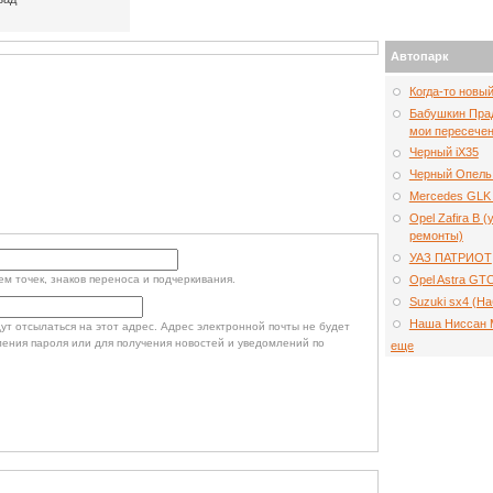
Автопарк
Когда-то новы
Бабушкин Прад
мои пересечен
Черный iX35
Черный Опель
Mercedes GLK 
Opel Zafira B 
ремонты)
УАЗ ПАТРИОТ
Opel Astra GT
м точек, знаков переноса и подчеркивания.
Suzuki sx4 (Н
Наша Ниссан 
т отсылаться на этот адрес. Адрес электронной почты не будет
ления пароля или для получения новостей и уведомлений по
еще