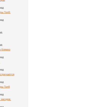
зад
ры Топ8:
зад
ад
ад
н Клямко
зад
:
зад
Встречаются
зад
ары Топ8
зад
 заездов:
зад