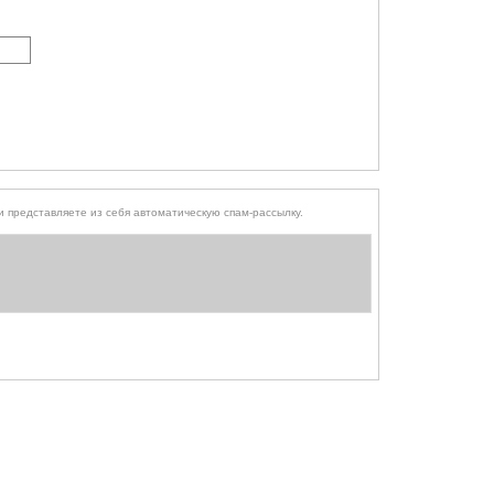
того, чтобы выяснить, являетесь ли Вы человеком или представляете из себя автоматическую спам-рассылку.