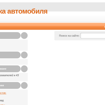
ка автомобиля
Поиск на сайте:
ажане
ьзователей
и
43
рии
стов:
зад
Пары