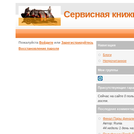
Сервисная книж
Пожалуйста
Войдите
или
Зарегистрируйтесь
Навигация
Восстановление пароля
Блоги
Непрочитанное
Мои группы
Присутствующие гар
Сейчас на сайте
0 пол
гостя
.
Последние коммента
Финал Пары финали
Автор:
Runia
44 недели 1 день
на
Полуфинал (Топ4) 