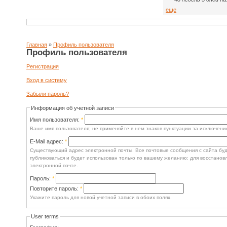
еще
Главная
»
Профиль пользователя
Профиль пользователя
Регистрация
Вход в систему
Забыли пароль?
Информация об учетной записи
Имя пользователя:
*
Ваше имя пользователя; не применяйте в нем знаков пунктуации за исключение
E-Mail адрес:
*
Существующий адрес электронной почты. Все почтовые сообщения с сайта буду
публиковаться и будет использован только по вашему желанию: для восстанов
электронной почте.
Пароль:
*
Повторите пароль:
*
Укажите пароль для новой учетной записи в обоих полях.
User terms