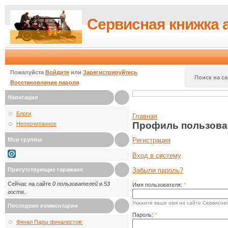
Сервисная книжка 
Пожалуйста
Войдите
или
Зарегистрируйтесь
Поиск на са
Восстановление пароля
Навигация
Блоги
Главная
Профиль пользова
Непрочитанное
Мои группы
Регистрация
Вход в систему
Присутствующие гаражане
Забыли пароль?
Сейчас на сайте
0 пользователей
и
53
Имя пользователя:
*
гостя
.
Укажите ваше имя на сайте Сервисная
Последние комментарии
Пароль:
*
Финал Пары финалистов: