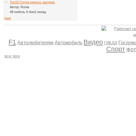
Топ16 Сетка парных заездов:
Автор:
Runia
48 недель 6 дней
назад
еще
F1
Видео
Автолюбителям
Автомобиль
Госдум
ГИБДД
Спорт
Фот
все теги