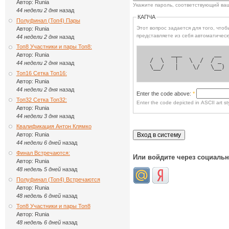
Автор:
Runia
Укажите пароль, соответствующий ва
44 недели 2 дня
назад
КАПЧА
Полуфинал (Топ4) Пары
Этот вопрос задается для того, чтобы выясн
Автор:
Runia
представляете из себя автоматическ
44 недели 2 дня
назад
Топ8 Участники и пары Топ8:
       ___         __  
Автор:
Runia
 /  \   |   \  /  / _  
44 недели 2 дня
назад
 \__/   |    \/   \__) 
Топ16 Сетка Топ16:
Автор:
Runia
44 недели 2 дня
назад
Enter the code above:
*
Топ32 Сетка Топ32:
Enter the code depicted in ASCII art sty
Автор:
Runia
44 недели 3 дня
назад
Квалификация Антон Клямко
Автор:
Runia
44 недели 6 дней
назад
Финал Встречаются:
Или войдите через социаль
Автор:
Runia
48 недель 5 дней
назад
Полуфинал (Топ4) Встречаются
Автор:
Runia
48 недель 6 дней
назад
Топ8 Участники и пары Топ8
Автор:
Runia
48 недель 6 дней
назад