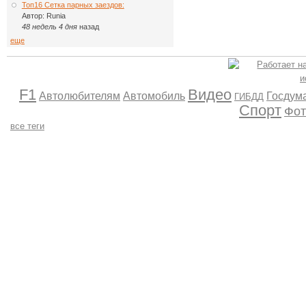
Топ16 Сетка парных заездов:
Автор:
Runia
48 недель 4 дня
назад
еще
F1
Видео
Автолюбителям
Автомобиль
Госдум
ГИБДД
Спорт
Фот
все теги