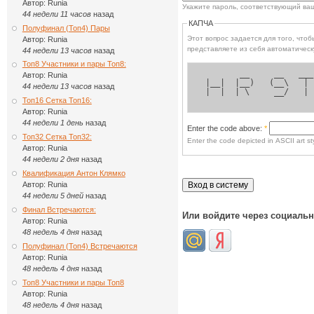
Автор:
Runia
Укажите пароль, соответствующий ва
44 недели 11 часов
назад
КАПЧА
Полуфинал (Топ4) Пары
Этот вопрос задается для того, чтобы выясн
Автор:
Runia
представляете из себя автоматическ
44 недели 13 часов
назад
Топ8 Участники и пары Топ8:
        __     __   ___
Автор:
Runia
 |__|  |__)   (__\   | 
44 недели 13 часов
назад
 |  |  | \     __/   | 
Топ16 Сетка Топ16:
Автор:
Runia
44 недели 1 день
назад
Enter the code above:
*
Топ32 Сетка Топ32:
Enter the code depicted in ASCII art sty
Автор:
Runia
44 недели 2 дня
назад
Квалификация Антон Клямко
Автор:
Runia
44 недели 5 дней
назад
Финал Встречаются:
Или войдите через социаль
Автор:
Runia
48 недель 4 дня
назад
Полуфинал (Топ4) Встречаются
Автор:
Runia
48 недель 4 дня
назад
Топ8 Участники и пары Топ8
Автор:
Runia
48 недель 4 дня
назад