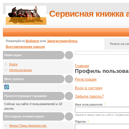
Сервисная книжка 
Пожалуйста
Войдите
или
Зарегистрируйтесь
Поиск на са
Восстановление пароля
Навигация
Блоги
Главная
Профиль пользова
Непрочитанное
Мои группы
Регистрация
Вход в систему
Присутствующие гаражане
Забыли пароль?
Сейчас на сайте
0 пользователей
и
32
Имя пользователя:
*
гостя
.
Укажите ваше имя на сайте Сервисная
Последние комментарии
Пароль:
*
Финал Пары финалистов: