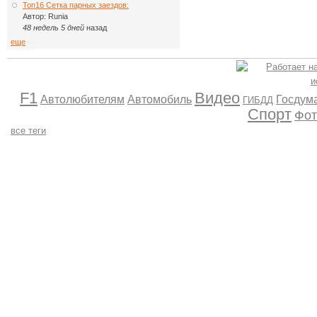
Топ16 Сетка парных заездов:
Автор:
Runia
48 недель 5 дней
назад
еще
F1
Видео
Автолюбителям
Автомобиль
Госдум
ГИБДД
Спорт
Фот
все теги