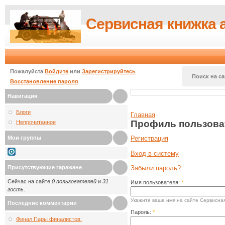
Сервисная книжка 
Пожалуйста
Войдите
или
Зарегистрируйтесь
Поиск на са
Восстановление пароля
Навигация
Блоги
Главная
Профиль пользова
Непрочитанное
Мои группы
Регистрация
Вход в систему
Присутствующие гаражане
Забыли пароль?
Сейчас на сайте
0 пользователей
и
31
Имя пользователя:
*
гость
.
Укажите ваше имя на сайте Сервисная
Последние комментарии
Пароль:
*
Финал Пары финалистов: