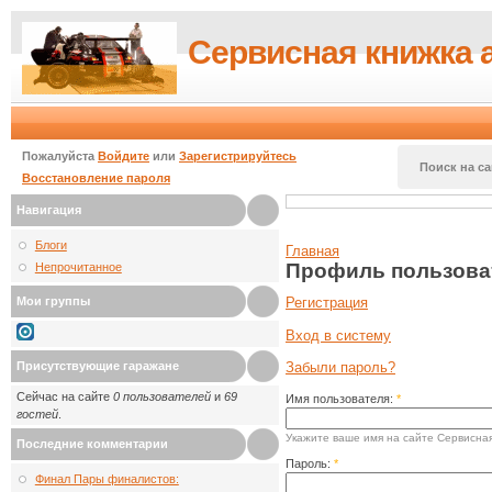
Сервисная книжка 
Пожалуйста
Войдите
или
Зарегистрируйтесь
Поиск на са
Восстановление пароля
Навигация
Блоги
Главная
Профиль пользова
Непрочитанное
Мои группы
Регистрация
Вход в систему
Присутствующие гаражане
Забыли пароль?
Сейчас на сайте
0 пользователей
и
69
Имя пользователя:
*
гостей
.
Укажите ваше имя на сайте Сервисная
Последние комментарии
Пароль:
*
Финал Пары финалистов: