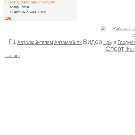
Топ16 Сетка парных заездов:
Автор:
Runia
49 недель 2 часа
назад
еще
F1
Видео
Автолюбителям
Автомобиль
Госдум
ГИБДД
Спорт
Фот
все теги