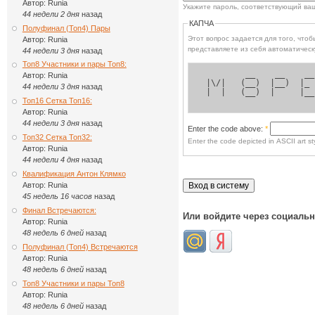
Автор:
Runia
Укажите пароль, соответствующий ва
44 недели 2 дня
назад
КАПЧА
Полуфинал (Топ4) Пары
Этот вопрос задается для того, чтобы выясн
Автор:
Runia
представляете из себя автоматическ
44 недели 3 дня
назад
Топ8 Участники и пары Топ8:
         __    __    __
Автор:
Runia
 |\/|   (__)  |__)  |_ 
44 недели 3 дня
назад
 |  |   (__)  |     |__
Топ16 Сетка Топ16:
Автор:
Runia
44 недели 3 дня
назад
Enter the code above:
*
Топ32 Сетка Топ32:
Enter the code depicted in ASCII art sty
Автор:
Runia
44 недели 4 дня
назад
Квалификация Антон Клямко
Автор:
Runia
45 недель 16 часов
назад
Финал Встречаются:
Или войдите через социаль
Автор:
Runia
48 недель 6 дней
назад
Полуфинал (Топ4) Встречаются
Автор:
Runia
48 недель 6 дней
назад
Топ8 Участники и пары Топ8
Автор:
Runia
48 недель 6 дней
назад