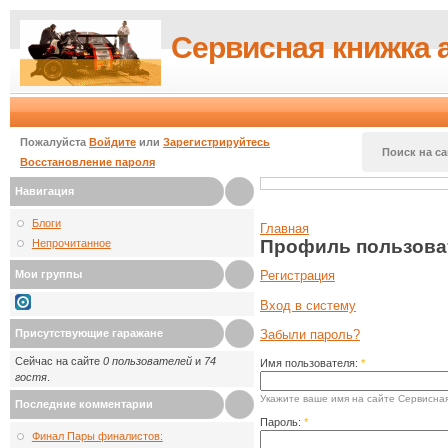
Сервисная книжка 
Пожалуйста
Войдите
или
Зарегистрируйтесь
Поиск на са
Восстановление пароля
Навигация
Блоги
Главная
Профиль пользова
Непрочитанное
Мои группы
Регистрация
Вход в систему
Присутствующие гаражане
Забыли пароль?
Сейчас на сайте
0 пользователей
и
74
Имя пользователя:
*
гостя
.
Укажите ваше имя на сайте Сервисная
Последние комментарии
Пароль:
*
Финал Пары финалистов: