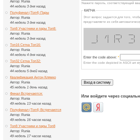
Автор:
Runia
Укажите пароль, соответствующий ва
44 недели 3 дня
назад
КАПЧА
Полуфинал (Топ4) Пары
Этот вопрос задается для того, чтобы выясн
Автор:
Runia
представляете из себя автоматическ
44 недели 3 дня
назад
Топ8 Участники и пары Топ8:
            __    __  
Автор:
Runia
   |   /|  |__)    _) 
44 недели 3 дня
назад
 __)    |  | \    __) 
Топ16 Сетка Топ16:
Автор:
Runia
44 недели 4 дня
назад
Enter the code above:
*
Топ32 Сетка Топ32:
Enter the code depicted in ASCII art sty
Автор:
Runia
44 недели 5 дней
назад
Квалификация Антон Клямко
Автор:
Runia
45 недель 1 день
назад
Финал Встречаются:
Или войдите через социаль
Автор:
Runia
49 недель 13 часов
назад
Полуфинал (Топ4) Встречаются
Автор:
Runia
49 недель 16 часов
назад
Топ8 Участники и пары Топ8
Автор:
Runia
49 недель 17 часов
назад