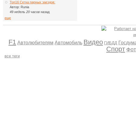
Топ16 Сетка парных заездов:
Автор:
Runia
49 недель 20 часов
назад
еще
F1
Видео
Автолюбителям
Автомобиль
Госдум
ГИБДД
Спорт
Фот
все теги