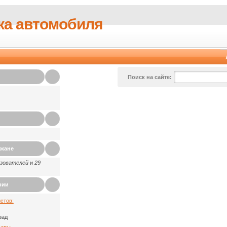
ка автомобиля
Поиск на сайте:
ажане
ьзователей
и
29
рии
стов:
зад
Пары