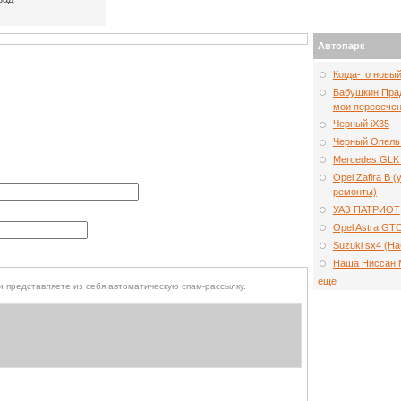
Автопарк
Когда-то новы
Бабушкин Прад
мои пересечен
Черный iX35
Черный Опель
Mercedes GLK 
Opel Zafira B 
ремонты)
УАЗ ПАТРИОТ
Opel Astra GT
Suzuki sx4 (Н
Наша Ниссан 
еще
того, чтобы выяснить, являетесь ли Вы человеком или представляете из себя автоматическую спам-рассылку.