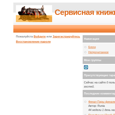
Сервисная книж
Пожалуйста
Войдите
или
Зарегистрируйтесь
Навигация
Восстановление пароля
Блоги
Непрочитанное
Мои группы
Присутствующие гар
Сейчас на сайте
0 пол
гостей
.
Последние коммента
Финал Пары финали
Автор:
Runia
44 недели 1 день
на
Полуфинал (Топ4) 