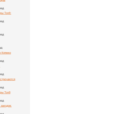
зад
ры Топ8:
зад
зад
ад
н Клямко
зад
:
зад
Встречаются
зад
ары Топ8
зад
 заездов:
зад