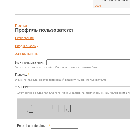
еще
Главная
Профиль пользователя
Регистрация
Вход в систему
Забыли пароль?
Имя пользователя:
*
Укажите ваше имя на сайте Сервисная книжка автомобиля.
Пароль:
*
Укажите пароль, соответствующий вашему имени пользователя.
КАПЧА
Этот вопрос задается для 
  __    __               
   _)  |__)   |__|  |  | 
  /__  |         |  |/\| 
Enter the code above:
*