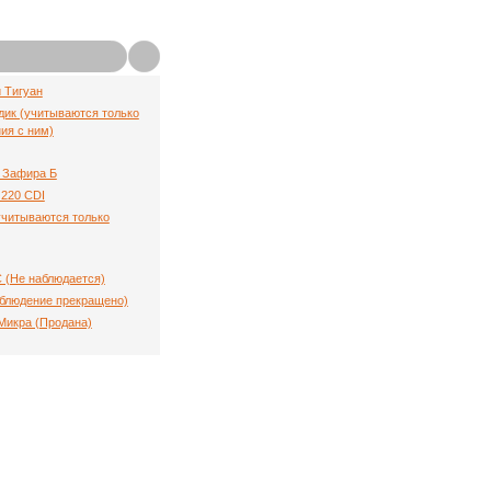
й Тигуан
ик (учитываются только
ия с ним)
 Зафира Б
220 CDI
(учитываются только
C (Не наблюдается)
аблюдение прекращено)
Микра (Продана)