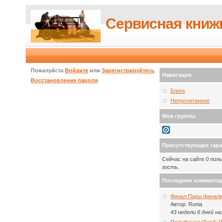
Сервисная книж
Пожалуйста
Войдите
или
Зарегистрируйтесь
Навигация
Восстановление пароля
Блоги
Непрочитанное
Мои группы
Присутствующие гар
Сейчас на сайте
0 пол
гость
.
Последние коммента
Финал Пары финали
Автор:
Runia
43 недели 6 дней
на
Полуфинал (Топ4) 