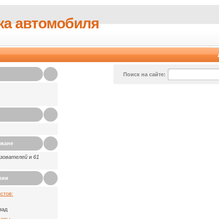
ка автомобиля
Поиск на сайте:
ажане
ьзователей
и
61
рии
стов:
зад
Пары