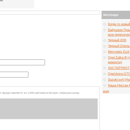
Автопарк
Когда-то новы
Бабушкин Прад
мои пересечен
Черный iX35
Черный Опель
Mercedes GLK 
Opel Zafira B 
ремонты)
УАЗ ПАТРИОТ
Opel Astra GT
Suzuki sx4 (Н
Наша Ниссан 
еще
того, чтобы выяснить, являетесь ли Вы человеком или представляете из себя автоматическую спам-рассылку.