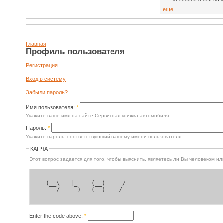
еще
Главная
Профиль пользователя
Регистрация
Вход в систему
Забыли пароль?
Имя пользователя:
*
Укажите ваше имя на сайте Сервисная книжка автомобиля.
Пароль:
*
Укажите пароль, соответствующий вашему имени пользователя.
КАПЧА
Этот вопрос задается для 
   __     __    __    ___ 
  (__\   |_    (__)     / 
   __/   __)   (__)    /  
Enter the code above:
*