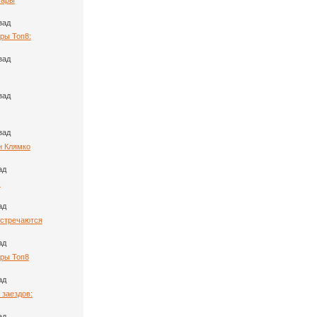
зад
ры Топ8:
зад
зад
зад
н Клямко
ад
:
ад
Встречаются
ад
ары Топ8
ад
 заездов:
ад