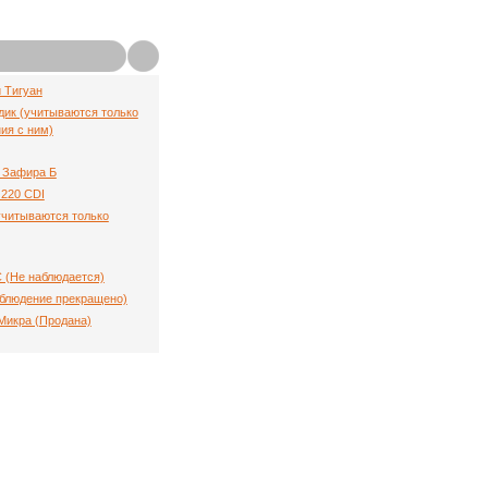
й Тигуан
ик (учитываются только
ия с ним)
 Зафира Б
220 CDI
(учитываются только
C (Не наблюдается)
аблюдение прекращено)
Микра (Продана)