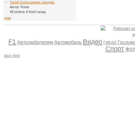
Топ16 Сетка парных заездов:
Автор:
Runia
48 недель 6 дней
назад
еще
F1
Видео
Автолюбителям
Автомобиль
Госдум
ГИБДД
Спорт
Фот
все теги