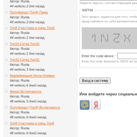
Автор:
Runia
Укажите пароль, соответствующий ва
44 недели 2 дня
назад
КАПЧА
Полуфинал (Топ4) Пары
Этот вопрос задается для того, чтобы выясн
Автор:
Runia
представляете из себя автоматическ
44 недели 2 дня
назад
Топ8 Участники и пары Топ8:
            ___      
Автор:
Runia
  /|  |\ |   _/  \_/ 
44 недели 2 дня
назад
   |  | \|  /__  / \ 
Топ16 Сетка Топ16:
Автор:
Runia
44 недели 2 дня
назад
Enter the code above:
*
Топ32 Сетка Топ32:
Enter the code depicted in ASCII art sty
Автор:
Runia
44 недели 3 дня
назад
Квалификация Антон Клямко
Автор:
Runia
44 недели 6 дней
назад
Финал Встречаются:
Или войдите через социаль
Автор:
Runia
48 недель 5 дней
назад
Полуфинал (Топ4) Встречаются
Автор:
Runia
48 недель 6 дней
назад
Топ8 Участники и пары Топ8
Автор:
Runia
48 недель 6 дней
назад