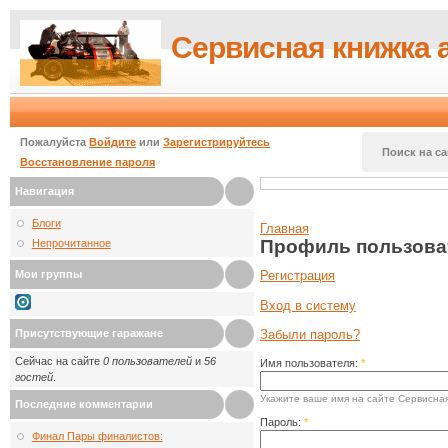
Сервисная книжка 
Пожалуйста
Войдите
или
Зарегистрируйтесь
Поиск на са
Восстановление пароля
Навигация
Блоги
Главная
Профиль пользова
Непрочитанное
Мои группы
Регистрация
Вход в систему
Присутствующие гаражане
Забыли пароль?
Сейчас на сайте
0 пользователей
и
56
Имя пользователя:
*
гостей
.
Укажите ваше имя на сайте Сервисная
Последние комментарии
Пароль:
*
Финал Пары финалистов: