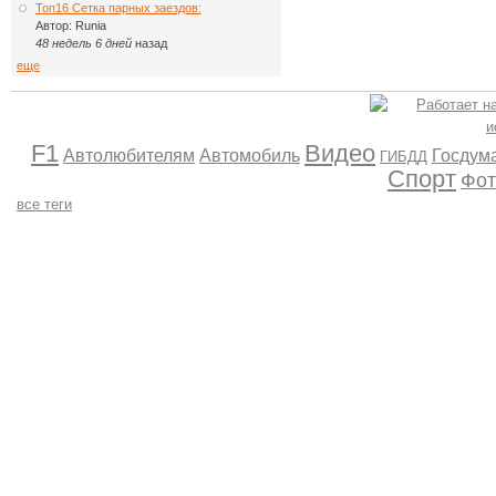
Топ16 Сетка парных заездов:
Автор:
Runia
48 недель 6 дней
назад
еще
F1
Видео
Автолюбителям
Автомобиль
Госдум
ГИБДД
Спорт
Фот
все теги