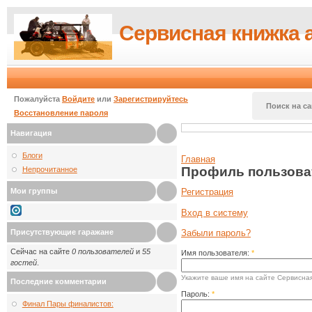
Сервисная книжка 
Пожалуйста
Войдите
или
Зарегистрируйтесь
Поиск на са
Восстановление пароля
Навигация
Блоги
Главная
Профиль пользова
Непрочитанное
Мои группы
Регистрация
Вход в систему
Присутствующие гаражане
Забыли пароль?
Сейчас на сайте
0 пользователей
и
55
Имя пользователя:
*
гостей
.
Укажите ваше имя на сайте Сервисная
Последние комментарии
Пароль:
*
Финал Пары финалистов: