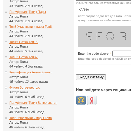
Автор:
Runia
Укажите пароль, соответствующий ва
44 недели 2 дня
назад
КАПЧА
Полуфинал (Топ4) Пары
Этот вопрос задается для того, чтобы выясн
Автор:
Runia
представляете из себя автоматическ
44 недели 2 дня
назад
Топ8 Участники и пары Топ8:
  __   __   __    __  
Автор:
Runia
 (_   |_   /  \    _) 
44 недели 2 дня
назад
 __)  |__  \_\/   __) 
Топ16 Сетка Топ16:
Автор:
Runia
44 недели 3 дня
назад
Enter the code above:
*
Топ32 Сетка Топ32:
Enter the code depicted in ASCII art sty
Автор:
Runia
44 недели 4 дня
назад
Квалификация Антон Клямко
Автор:
Runia
45 недель 12 часов
назад
Финал Встречаются:
Или войдите через социаль
Автор:
Runia
48 недель 6 дней
назад
Полуфинал (Топ4) Встречаются
Автор:
Runia
48 недель 6 дней
назад
Топ8 Участники и пары Топ8
Автор:
Runia
48 недель 6 дней
назад