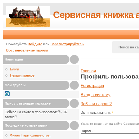
Сервисная книжка 
Пожалуйста
Войдите
или
Зарегистрируйтесь
Поиск на са
Восстановление пароля
Навигация
Блоги
Главная
Профиль пользова
Непрочитанное
Мои группы
Регистрация
Вход в систему
Присутствующие гаражане
Забыли пароль?
Сейчас на сайте
0 пользователей
и
36
Имя пользователя:
*
гостей
.
Укажите ваше имя на сайте Сервисная
Последние комментарии
Пароль:
*
Финал Пары финалистов: