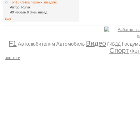
Топ16 Сетка парных заездов:
Автор:
Runia
48 недель 6 дней
назад
еще
F1
Видео
Автолюбителям
Автомобиль
Госдум
ГИБДД
Спорт
Фот
все теги