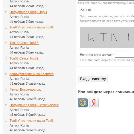
Автор:
Runia
Укажите пароль, соответствующий ва
44 недели 2 дня
назад
КАПЧА
Полуфинал (Топ4) Пары
Этот вопрос задается для того, чтобы выясн
Автор:
Runia
представляете из себя автоматическ
44 недели 2 дня
назад
Топ8 Участники и пары Топ8:
       ___            
Автор:
Runia
 |  |   |   |\ |    | 
44 недели 2 дня
назад
 |/\|   |   | \|  __) 
Топ16 Сетка Топ16:
Автор:
Runia
44 недели 3 дня
назад
Enter the code above:
*
Топ32 Сетка Топ32:
Enter the code depicted in ASCII art sty
Автор:
Runia
44 недели 4 дня
назад
Квалификация Антон Клямко
Автор:
Runia
45 недель 3 часа
назад
Финал Встречаются:
Или войдите через социаль
Автор:
Runia
48 недель 6 дней
назад
Полуфинал (Топ4) Встречаются
Автор:
Runia
48 недель 6 дней
назад
Топ8 Участники и пары Топ8
Автор:
Runia
48 недель 6 дней
назад