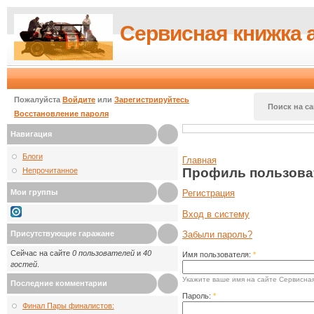
Сервисная книжка 
Пожалуйста
Войдите
или
Зарегистрируйтесь
Поиск на са
Восстановление пароля
Навигация
Блоги
Главная
Профиль пользова
Непрочитанное
Мои группы
Регистрация
Вход в систему
Присутствующие гаражане
Забыли пароль?
Сейчас на сайте
0 пользователей
и
40
Имя пользователя:
*
гостей
.
Укажите ваше имя на сайте Сервисная
Последние комментарии
Пароль:
*
Финал Пары финалистов: