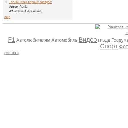
Топ16 Сетка парных заездов:
Автор:
Runia
48 недель 4 дня
назад
еще
F1
Видео
Автолюбителям
Автомобиль
Госдум
ГИБДД
Спорт
Фот
все теги