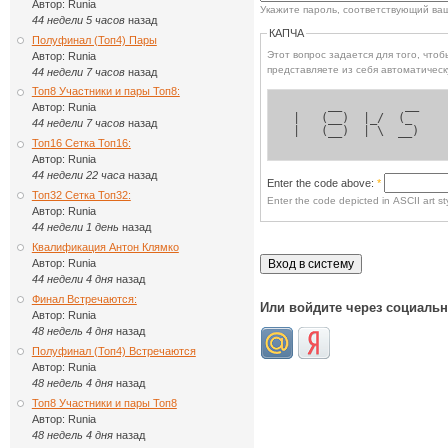
Автор:
Runia
Укажите пароль, соответствующий ва
44 недели 5 часов
назад
КАПЧА
Полуфинал (Топ4) Пары
Этот вопрос задается для того, чтобы выясн
Автор:
Runia
представляете из себя автоматическ
44 недели 7 часов
назад
Топ8 Участники и пары Топ8:
      __         __ 
Автор:
Runia
 |   (__)  |_/  (_  
44 недели 7 часов
назад
 |   (__)  | \  __) 
Топ16 Сетка Топ16:
Автор:
Runia
44 недели 22 часа
назад
Enter the code above:
*
Топ32 Сетка Топ32:
Enter the code depicted in ASCII art sty
Автор:
Runia
44 недели 1 день
назад
Квалификация Антон Клямко
Автор:
Runia
44 недели 4 дня
назад
Финал Встречаются:
Или войдите через социаль
Автор:
Runia
48 недель 4 дня
назад
Полуфинал (Топ4) Встречаются
Автор:
Runia
48 недель 4 дня
назад
Топ8 Участники и пары Топ8
Автор:
Runia
48 недель 4 дня
назад