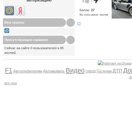
авторизацию
против!
Баллы:
27
Вы голосовали ‘против’
Мои группы
Присутствующие гаражане
Сейчас на сайте
0 пользователей
и
85
гостей
.
F1
Видео
До
ДТП
Автолюбителям
Автомобиль
Госдума
ГИБДД
Э
все теги