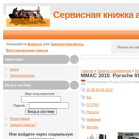
Сервисная книжка 
Пожалуйста
Войдите
или
Зарегистрируйтесь
Поиск на сай
Восстановление пароля
Навигация
Блоги
Главная
»
Галереи изображений
»
Мо
ММАС 2010. Porsche 9
Непрочитанное
Опубликовано Runia в 6 Сентябрь
Вход в систему
25.08-05.09.2010
Имя пользователя:
*
911
GT2 RS
Пароль:
*
Porsche
Регистрация
Wallpaper
Забыли пароль?
Москва
Или войдите через социальную
Голос за!
Голос